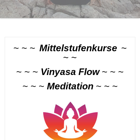
~ ~ ~
Mittelstufenkurse
~
~ ~
~ ~ ~
Vinyasa Flow
~ ~ ~
~ ~ ~
Meditation
~ ~ ~