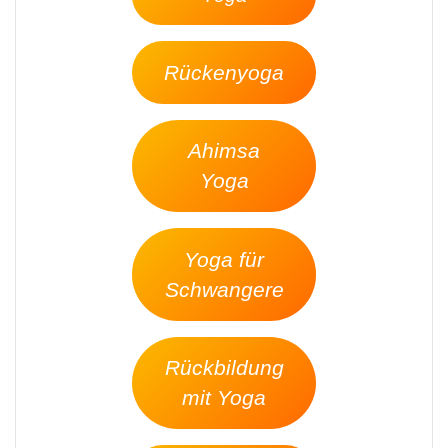
Rückenyoga
Ahimsa
Yoga
Yoga für
Schwangere
Rückbildung
mit Yoga