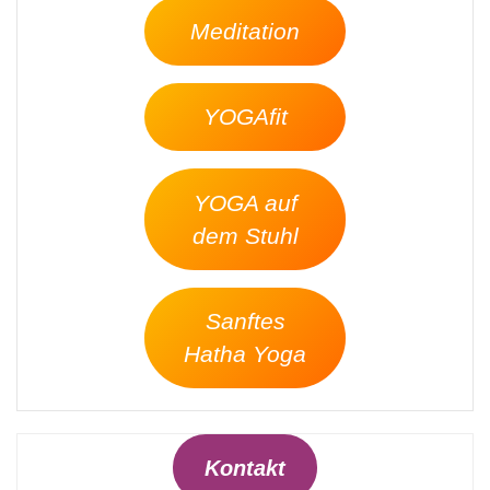
Meditation
YOGAfit
YOGA auf
dem Stuhl
Sanftes
Hatha Yoga
Kontakt